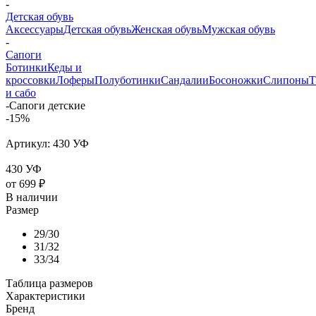
-
Детская обувь
Аксессуары
Детская обувь
Женская обувь
Мужская обувь
-
Сапоги
Ботинки
Кеды и
кроссовки
Лоферы
Полуботинки
Сандалии
Босоножки
Слипоны
Т
и сабо
-
Сапоги детские
-15%
Артикул:
430 УФ
430 УФ
от
699 ₽
В наличии
Размер
29/30
31/32
33/34
Таблица размеров
Характеристики
Бренд