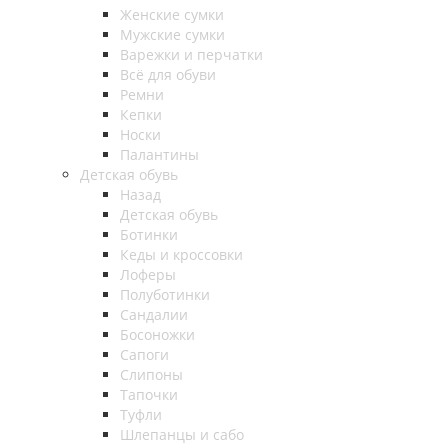
Женские сумки
Мужские сумки
Варежки и перчатки
Всё для обуви
Ремни
Кепки
Носки
Палантины
Детская обувь
Назад
Детская обувь
Ботинки
Кеды и кроссовки
Лоферы
Полуботинки
Сандалии
Босоножки
Сапоги
Слипоны
Тапочки
Туфли
Шлепанцы и сабо