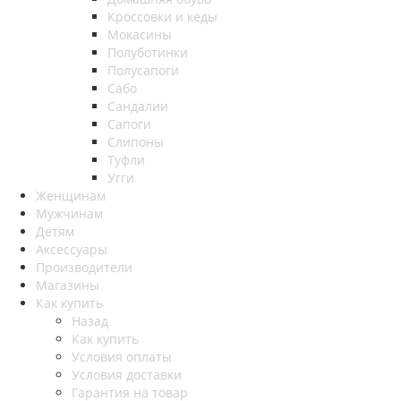
Кроссовки и кеды
Мокасины
Полуботинки
Полусапоги
Сабо
Сандалии
Сапоги
Слипоны
Туфли
Угги
Женщинам
Мужчинам
Детям
Аксессуары
Производители
Магазины
Как купить
Назад
Как купить
Условия оплаты
Условия доставки
Гарантия на товар