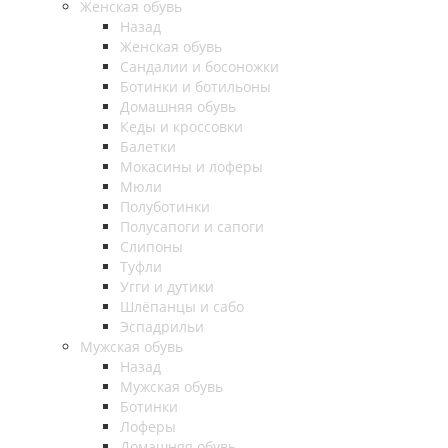
Женская обувь
Назад
Женская обувь
Сандалии и босоножки
Ботинки и ботильоны
Домашняя обувь
Кеды и кроссовки
Балетки
Мокасины и лоферы
Мюли
Полуботинки
Полусапоги и сапоги
Слипоны
Туфли
Угги и дутики
Шлёпанцы и сабо
Эспадрильи
Мужская обувь
Назад
Мужская обувь
Ботинки
Лоферы
Домашняя обувь