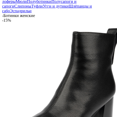
лоферы
Мюли
Полуботинки
Полусапоги и
сапоги
Слипоны
Туфли
Угги и дутики
Шлёпанцы и
сабо
Эспадрильи
-
Ботинки женские
-15%