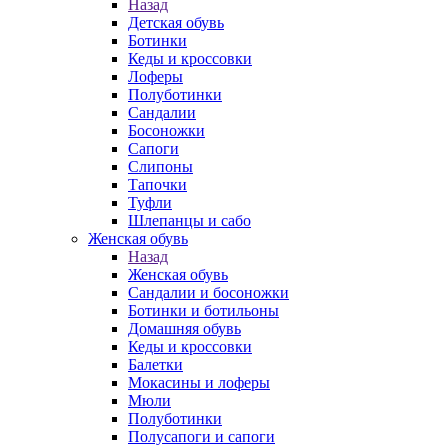
Назад
Детская обувь
Ботинки
Кеды и кроссовки
Лоферы
Полуботинки
Сандалии
Босоножки
Сапоги
Слипоны
Тапочки
Туфли
Шлепанцы и сабо
Женская обувь
Назад
Женская обувь
Сандалии и босоножки
Ботинки и ботильоны
Домашняя обувь
Кеды и кроссовки
Балетки
Мокасины и лоферы
Мюли
Полуботинки
Полусапоги и сапоги