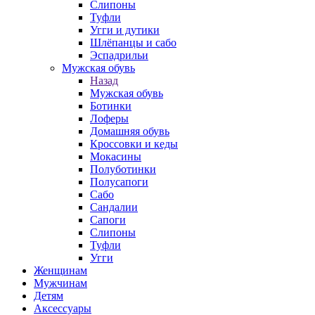
Слипоны
Туфли
Угги и дутики
Шлёпанцы и сабо
Эспадрильи
Мужская обувь
Назад
Мужская обувь
Ботинки
Лоферы
Домашняя обувь
Кроссовки и кеды
Мокасины
Полуботинки
Полусапоги
Сабо
Сандалии
Сапоги
Слипоны
Туфли
Угги
Женщинам
Мужчинам
Детям
Аксессуары