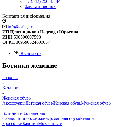
+7 (342) 256-33-44
Заказать звонок
Контактная информация
info@caliga.ru
ИП Цепенщикова Надежда Юрьевна
ИНН
590500007598
ОГРН
309590524600057
Вконтакте
Ботинки женские
Главная
-
Каталог
-
Женская обувь
Аксессуары
Детская обувь
Женская обувь
Мужская обувь
-
Ботинки и ботильоны
Сандалии и босоножки
Домашняя обувь
Кеды и
кроссовки
Балетки
Мокасины и