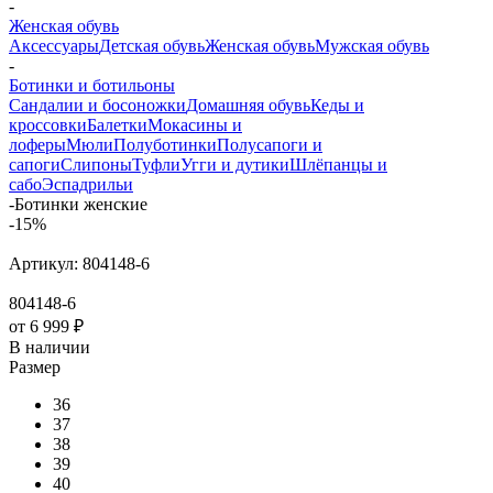
-
Женская обувь
Аксессуары
Детская обувь
Женская обувь
Мужская обувь
-
Ботинки и ботильоны
Сандалии и босоножки
Домашняя обувь
Кеды и
кроссовки
Балетки
Мокасины и
лоферы
Мюли
Полуботинки
Полусапоги и
сапоги
Слипоны
Туфли
Угги и дутики
Шлёпанцы и
сабо
Эспадрильи
-
Ботинки женские
-15%
Артикул:
804148-6
804148-6
от
6 999 ₽
В наличии
Размер
36
37
38
39
40