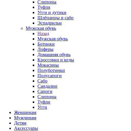
Слипоны
Туфли
Угги и дутики
Шлёпанцы и сабо
Эспадрильи
Мужская обувь
Назад
Мужская обувь
Ботинки
Лоферы
Домашняя обувь
Кроссовки и кеды
Мокасины
Полуботинки
Полусапоги
Сабо
Сандалии
Сапоги
Слипоны
Туфли
Угги
Женщинам
Мужчинам
Детям
Аксессуары