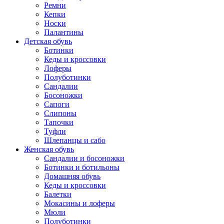
Ремни
Кепки
Носки
Палантины
Детская обувь
Ботинки
Кеды и кроссовки
Лоферы
Полуботинки
Сандалии
Босоножки
Сапоги
Слипоны
Тапочки
Туфли
Шлепанцы и сабо
Женская обувь
Сандалии и босоножки
Ботинки и ботильоны
Домашняя обувь
Кеды и кроссовки
Балетки
Мокасины и лоферы
Мюли
Полуботинки