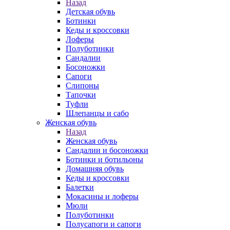
Назад
Детская обувь
Ботинки
Кеды и кроссовки
Лоферы
Полуботинки
Сандалии
Босоножки
Сапоги
Слипоны
Тапочки
Туфли
Шлепанцы и сабо
Женская обувь
Назад
Женская обувь
Сандалии и босоножки
Ботинки и ботильоны
Домашняя обувь
Кеды и кроссовки
Балетки
Мокасины и лоферы
Мюли
Полуботинки
Полусапоги и сапоги