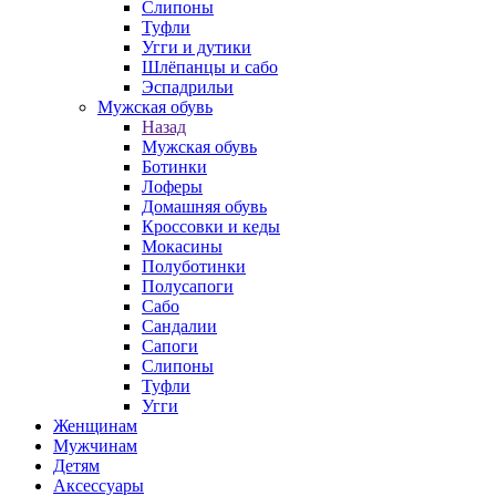
Слипоны
Туфли
Угги и дутики
Шлёпанцы и сабо
Эспадрильи
Мужская обувь
Назад
Мужская обувь
Ботинки
Лоферы
Домашняя обувь
Кроссовки и кеды
Мокасины
Полуботинки
Полусапоги
Сабо
Сандалии
Сапоги
Слипоны
Туфли
Угги
Женщинам
Мужчинам
Детям
Аксессуары