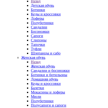
Назад
Детская обувь
Ботинки
Кеды и кроссовки
Лоферы
Полуботинки
Сандалии
Босоножки
Сапоги
Слипоны
Тапочки
Туфли
Шлепанцы и сабо
Женская обувь
Назад
Женская обувь
Сандалии и босоножки
Ботинки и ботильоны
Домашняя обувь
Кеды и кроссовки
Балетки
Мокасины и лоферы
Мюли
Полуботинки
Полусапоги и сапоги