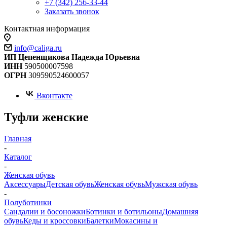
+7 (342) 256-33-44
Заказать звонок
Контактная информация
info@caliga.ru
ИП Цепенщикова Надежда Юрьевна
ИНН
590500007598
ОГРН
309590524600057
Вконтакте
Туфли женские
Главная
-
Каталог
-
Женская обувь
Аксессуары
Детская обувь
Женская обувь
Мужская обувь
-
Полуботинки
Сандалии и босоножки
Ботинки и ботильоны
Домашняя
обувь
Кеды и кроссовки
Балетки
Мокасины и