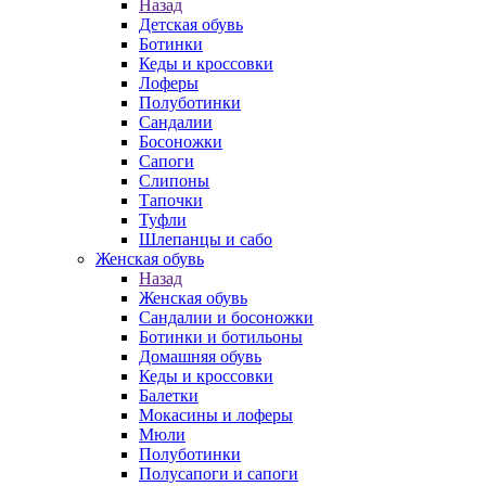
Назад
Детская обувь
Ботинки
Кеды и кроссовки
Лоферы
Полуботинки
Сандалии
Босоножки
Сапоги
Слипоны
Тапочки
Туфли
Шлепанцы и сабо
Женская обувь
Назад
Женская обувь
Сандалии и босоножки
Ботинки и ботильоны
Домашняя обувь
Кеды и кроссовки
Балетки
Мокасины и лоферы
Мюли
Полуботинки
Полусапоги и сапоги