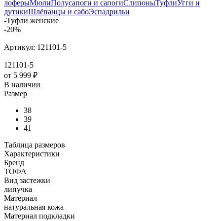
лоферы
Мюли
Полусапоги и сапоги
Слипоны
Туфли
Угги и
дутики
Шлёпанцы и сабо
Эспадрильи
-
Туфли женские
-20%
Артикул:
121101-5
121101-5
от
5 999 ₽
В наличии
Размер
38
39
41
Таблица размеров
Характеристики
Бренд
ТОФА
Вид застежки
липучка
Материал
натуральная кожа
Материал подкладки