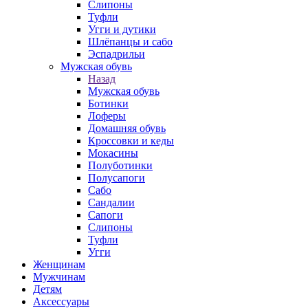
Слипоны
Туфли
Угги и дутики
Шлёпанцы и сабо
Эспадрильи
Мужская обувь
Назад
Мужская обувь
Ботинки
Лоферы
Домашняя обувь
Кроссовки и кеды
Мокасины
Полуботинки
Полусапоги
Сабо
Сандалии
Сапоги
Слипоны
Туфли
Угги
Женщинам
Мужчинам
Детям
Аксессуары