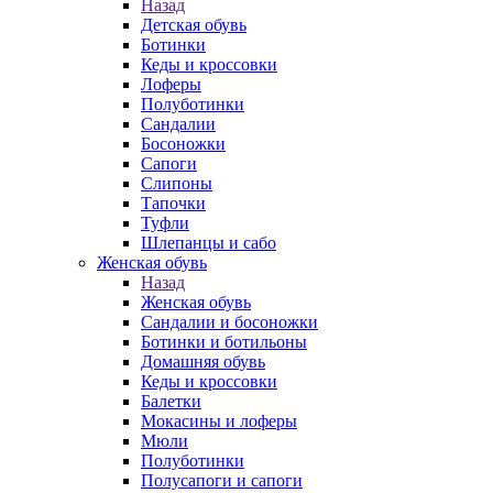
Назад
Детская обувь
Ботинки
Кеды и кроссовки
Лоферы
Полуботинки
Сандалии
Босоножки
Сапоги
Слипоны
Тапочки
Туфли
Шлепанцы и сабо
Женская обувь
Назад
Женская обувь
Сандалии и босоножки
Ботинки и ботильоны
Домашняя обувь
Кеды и кроссовки
Балетки
Мокасины и лоферы
Мюли
Полуботинки
Полусапоги и сапоги