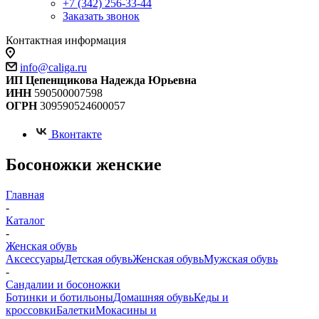
+7 (342) 256-33-44
Заказать звонок
Контактная информация
info@caliga.ru
ИП Цепенщикова Надежда Юрьевна
ИНН
590500007598
ОГРН
309590524600057
Вконтакте
Боcоножки женские
Главная
-
Каталог
-
Женская обувь
Аксессуары
Детская обувь
Женская обувь
Мужская обувь
-
Сандалии и босоножки
Ботинки и ботильоны
Домашняя обувь
Кеды и
кроссовки
Балетки
Мокасины и