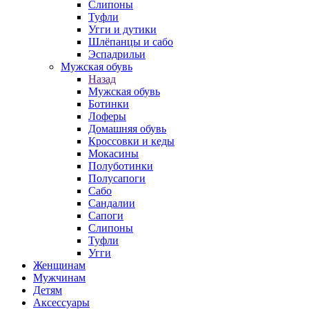
Слипоны
Туфли
Угги и дутики
Шлёпанцы и сабо
Эспадрильи
Мужская обувь
Назад
Мужская обувь
Ботинки
Лоферы
Домашняя обувь
Кроссовки и кеды
Мокасины
Полуботинки
Полусапоги
Сабо
Сандалии
Сапоги
Слипоны
Туфли
Угги
Женщинам
Мужчинам
Детям
Аксессуары