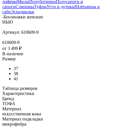
лоферы
Мюли
Полуботинки
Полусапоги и
сапоги
Слипоны
Туфли
Угги и дутики
Шлёпанцы и
сабо
Эспадрильи
-
Боcоножки женские
НЬЮ
Артикул:
610609-9
610609-9
от
3 499 ₽
В наличии
Размер
37
38
41
Таблица размеров
Характеристики
Бренд
ТОФА
Материал
искусственная кожа
Материал подкладки
микрофибра